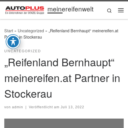
meinereifenwelt
Zum Inhalt springen
Search
Me
Start
»
Uncategorized
»
„Reifenland Bernhaupt“ meinereifen.at
Partner in Stockerau
UNCATEGORIZED
„Reifenland Bernhaupt“
meinereifen.at Partner in
Stockerau
von
admin
|
Veröffentlicht am
Juli 13, 2022