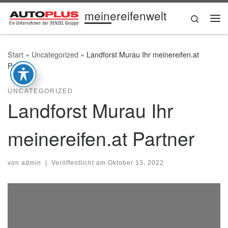
meinereifenwelt
Zum Inhalt springen
Search
Me
Start
»
Uncategorized
»
Landforst Murau Ihr meinereifen.at
Partner
UNCATEGORIZED
Landforst Murau Ihr
meinereifen.at Partner
von
admin
|
Veröffentlicht am
Oktober 13, 2022