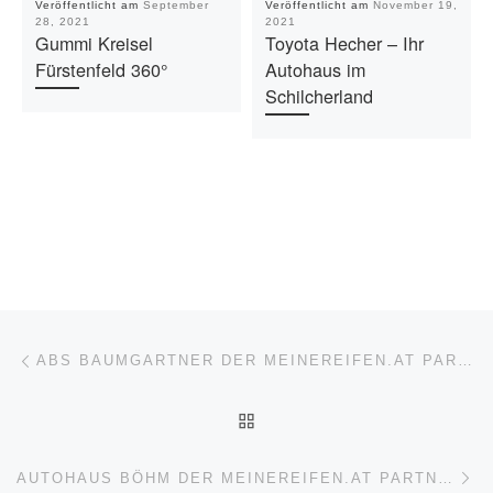
Veröffentlicht am
September
Veröffentlicht am
November 19,
28, 2021
2021
Gummi Kreisel
Toyota Hecher – Ihr
Fürstenfeld 360°
Autohaus im
Schilcherland
Beitragsnavigation
Vorheriger Beitrag
ABS BAUMGARTNER DER MEINEREIFEN.AT PARTNERBETRIEB IN SCHWECHAT
ZURÜCK ZUR BEITRAGSL
Nä
AUTOHAUS BÖHM DER MEINEREIFEN.AT PARTNER IN KREMS