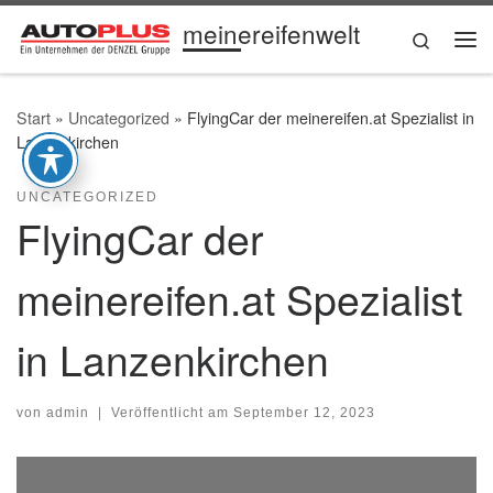
meinereifenwelt
Zum Inhalt springen
Search
Me
Start
»
Uncategorized
»
FlyingCar der meinereifen.at Spezialist in
Lanzenkirchen
UNCATEGORIZED
FlyingCar der
meinereifen.at Spezialist
in Lanzenkirchen
von
admin
|
Veröffentlicht am
September 12, 2023