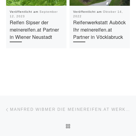
Veröffentlicht am
September
Veröffentlicht am
Oktober 14,
12, 2023
2022
Reifen Sipser der
Reifenwerkstatt Auböck
meinereifen.at Partner
Ihr meinereifen.at
in Wiener Neustadt
Partner in Vöcklabruck
Beitragsnavigation
Vorheriger Beitrag
MANFRED WIBMER DIE MEINEREIFEN.AT WERKSTATT IN MATREI
ZURÜCK ZUR BEITRAGSL