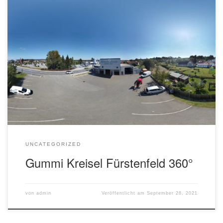
Das Video wird von YouTube abgespielt und erst beim Klick
auf das Videosymbol von dort geladen und abgespielt. Ab
dann gelten die Datenschutzerklärungen von Google.
Gummi Kreisel – Kreisel Gruppe Die Kreisel Gruppe ist einer
der großen Reifenhändler im Detail- und Großhandel in
Österreich. Sie umfasst die Firmen Gummi Kreisel, […]
UNCATEGORIZED
Gummi Kreisel Fürstenfeld 360°
von
admin
Veröffentlicht am
September 28, 2021