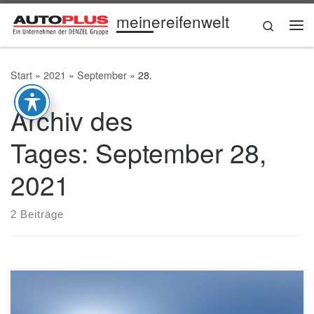
meinereifenwelt
Zum Inhalt springen
Search
Me
Start
»
2021
»
September
»
28.
Archiv des
Tages:
September 28,
2021
2 Beiträge