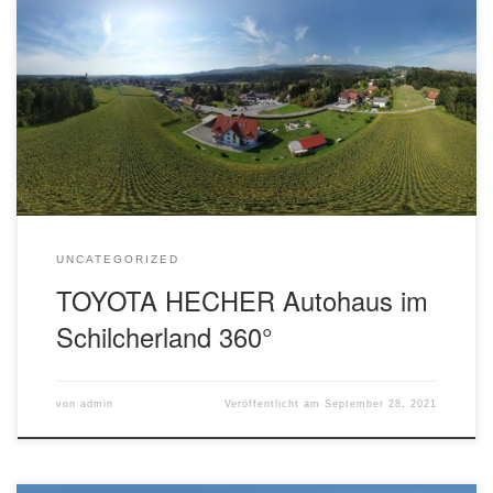
Das Video wird von YouTube abgespielt und erst beim Klick
auf das Videosymbol von dort geladen und abgespielt. Ab
dann gelten die Datenschutzerklärungen von Google. Das
Autohaus HECHER kümmert sich bereits seit 1972 um
sämtliche Anliegen, die mit Ihrer Mobilität zu tun haben. In
unserer modern ausgestatteten Werkstätte können
Reparatur- […]
UNCATEGORIZED
TOYOTA HECHER Autohaus im
Schilcherland 360°
von
admin
Veröffentlicht am
September 28, 2021